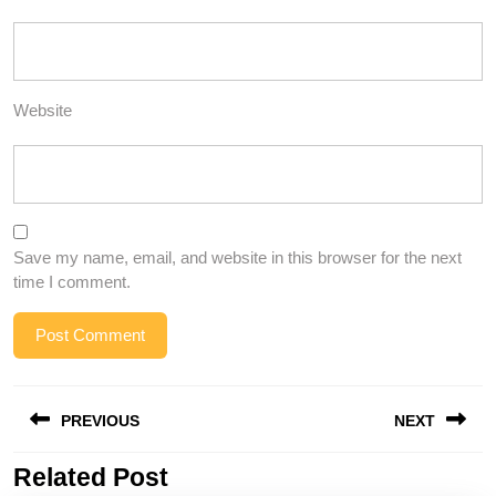
Website
Save my name, email, and website in this browser for the next
time I comment.
Post
PREVIOUS
NEXT
navigation
Related Post
Previous
Next