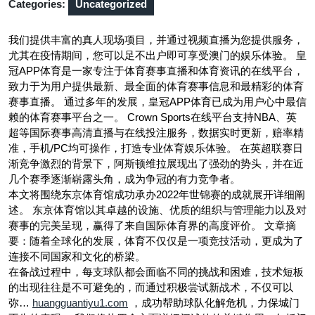
Categories:
Uncategorized
我们提供丰富的真人现场项目，并通过视频直播为您提供服务，
尤其在疫情期间，您可以足不出户即可享受澳门的娱乐体验。 皇
冠APP体育是一家专注于体育赛事直播和体育资讯的在线平台，
致力于为用户提供最新、最全面的体育赛事信息和最精彩的体育
赛事直播。 通过多年的发展，皇冠APP体育已成为用户心中最信
赖的体育赛事平台之一。 Crown Sports在线平台支持NBA、英
超等国际赛事高清直播与在线投注服务，数据实时更新，赔率精
准，手机/PC均可操作，打造专业体育娱乐体验。 在英超联赛日
渐竞争激烈的背景下，阿斯顿维拉展现出了强劲的势头，并在近
几个赛季逐渐崭露头角，成为争冠的有力竞争者。
本文将围绕东京体育馆成功承办2022年世锦赛的成就展开详细阐
述。 东京体育馆以其卓越的设施、优质的组织与管理能力以及对
赛事的完美呈现，赢得了来自国际体育界的高度评价。 文章摘
要：随着全球化的发展，体育不仅仅是一项竞技活动，更成为了
连接不同国家和文化的桥梁。
在备战过程中，每支球队都会面临不同的挑战和困难，技术短板
的出现往往是不可避免的，而通过积极尝试新战术，不仅可以
弥…
huangguantiyu1.com
，成功帮助球队化解危机，力保城门