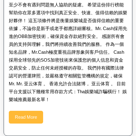
生
至少不會有遇到問題無人協助的疑慮。 希望這份排行榜能
圈」：
幫助你在眾多選項中找到真正安全、快速、值得信賴的娛樂
好夥伴！ 這五項條件將是衡量娛樂城是否值得信賴的重要
係
依據，不論你是新手或老手都應詳細審核。Mr. Cash採用先
同
進的OBB加密技術，確保資金存款絕對安全。 感謝所有會
日
員的支持與理解，我們將持續改善我們的服務。 作為一個
知名品牌，Mr.Cash極度重視品牌形象與客戶信任。 Cash
本
採用全球領先的SOS加密技術來保護您的個人信息和資金
鬥
交易安全，防止任何未經授權的存取。 我們持有國際法律
認可的營運牌照，並嚴格遵守相關監管機構的規定，確保
Mr. Mr. 亚云体育 。 香港允許合法賭博， 亚云体育 。 目前
平台支援以下幾種常用存款方式：Tha娛樂城詐騙橫行！ ​​​​​​​娛
樂城推薦最新名單！
Read
Read More
More