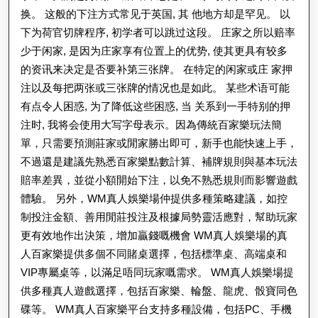
法、
换。 这般的下注⽅式常⻅于英国, 其 他地⽅却是罕⻅。 以
牌
下为荷官切牌程序, 初学者可以跳过这段。 庄家之所以赔率
少于闲家, 是因为庄家享有位置上的优势, 使其更具有较多
路、
的资讯来决定是否要补第三张牌。 在特定的闲家或庄 家押
技
注以及每把两张或三张牌的情况也是如此。 某些术语可能
有点令⼈困惑, 为了降低这些困惑, 当 关系到⼀⼿特别的押
巧
注时, 我将会使⽤⼤写字⺟表⽰。因為傳統百家樂玩法簡
全
單，只需要預測莊家或閒家勝出即可，新手也能快速上手，
教
不過還是建議先熟悉百家樂點數計算、補牌規則與基本玩法
賠率差異，並從小額開始下注，以免不熟悉規則而影響遊戲
學，
體驗。 另外，WM真人娛樂場仲提供多種策略建議，如控
5
制投注金額、善用閒莊投注及根據局勢靈活應對，幫助玩家
分
更有效地作出決策，增加贏錢嘅機會 WM真人娛樂場的真
人百家樂提供多個不同賭桌選擇，包括標準桌、高端桌和
鐘
VIP專屬桌等，以滿足唔同玩家嘅需求。 WM真人娛樂場提
學
供多種真人遊戲選擇，包括百家樂、輪盤、龍虎、骰寶同色
碟等。 WM真人百家樂平台支持多種設備，包括PC、手機
會