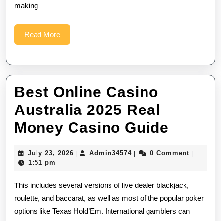
making
for
US
Read
Read More
More
play
in
2025
Best Online Casino
al
Australia 2025 Real
com
Best
Money Casino Guide
Online
July
Admin34574
July 23, 2026
Admin34574
0 Comment
|
|
|
Casino
23,
1:51 pm
2026
Austra
This includes several versions of live dealer blackjack,
2025
roulette, and baccarat, as well as most of the popular poker
options like Texas Hold’Em. International gamblers can
Real