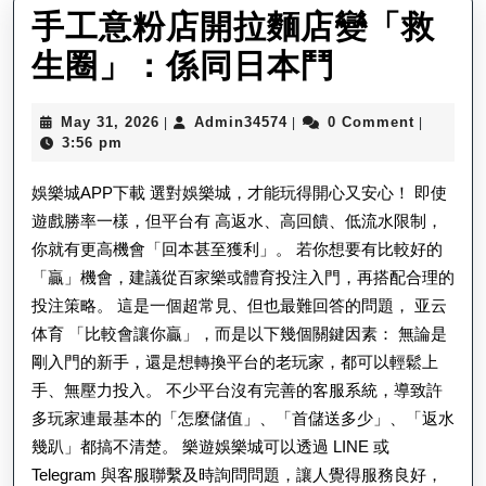
Free2P
手工意粉店開拉麵店變「救
Fun
手
生圈」：係同日本鬥
by
工
Rush
May
Admin34574
May 31, 2026
Admin34574
0 Comment
|
|
|
意
31,
3:56 pm
Games
2026
粉
娛樂城APP下載 選對娛樂城，才能玩得開心又安心！ 即使
店
遊戲勝率一樣，但平台有 高返水、高回饋、低流水限制，
你就有更高機會「回本甚至獲利」。 若你想要有比較好的
開
「贏」機會，建議從百家樂或體育投注入門，再搭配合理的
拉
投注策略。 這是一個超常見、但也最難回答的問題， 亚云
麵
体育 「比較會讓你贏」，而是以下幾個關鍵因素： 無論是
剛入門的新手，還是想轉換平台的老玩家，都可以輕鬆上
店
手、無壓力投入。 不少平台沒有完善的客服系統，導致許
變
多玩家連最基本的「怎麼儲值」、「首儲送多少」、「返水
幾趴」都搞不清楚。 樂遊娛樂城可以透過 LINE 或
「救
Telegram 與客服聯繫及時詢問問題，讓人覺得服務良好，