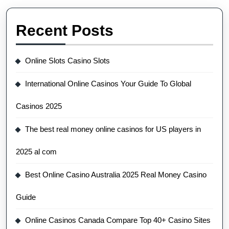
Recent Posts
Online Slots Casino Slots
International Online Casinos Your Guide To Global
Casinos 2025
The best real money online casinos for US players in
2025 al com
Best Online Casino Australia 2025 Real Money Casino
Guide
Online Casinos Canada Compare Top 40+ Casino Sites