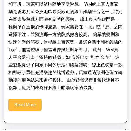
和平板，玩家可以隨時隨地享受遊戲。 WM網上真人百家
百
樂是香港乃至亞洲地區最受歡迎的線上娛樂平台之一，特別
家
在百家樂遊戲方面擁有顯著的優勢。 線上真人龍虎鬥是一
種簡單而直接的卡牌遊戲，玩家需要在「龍」或「虎」之間
樂
選擇下注，並預測哪一方的牌點數會較高。 簡單的規則和
怎
快速的遊戲節奏，使得線上百家樂非常適合新手和有經驗的
玩家，無需控牌，僅需選擇投注對象即可。 此外，WM真
麼
人平台還推出了獨特的遊戲，如“安達巴哈”和“炸金花”，這
玩
些遊戲提供了與眾不同的玩法和娛樂體驗。線上色碟是一款
相對較小眾但充滿樂趣的賭博遊戲，玩家通過預測色碟在轉
動後的顏色結果來進行投注。 由於遊戲過程非常快速且不
複雜，龍虎鬥成為許多線上賭場玩家的最愛。
Read
Read More
More